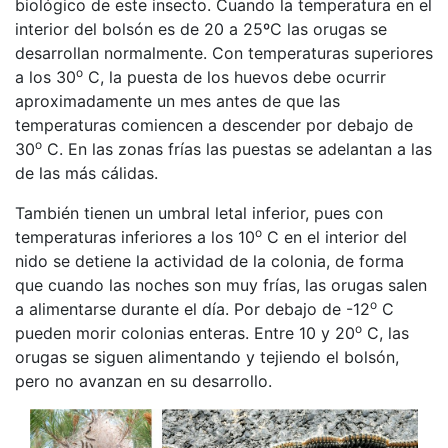
biológico de este insecto. Cuando la temperatura en el
interior del bolsón es de 20 a 25ºC las orugas se
desarrollan normalmente. Con temperaturas superiores
o
a los 30
C, la puesta de los huevos debe ocurrir
aproximadamente un mes antes de que las
temperaturas comiencen a descender por debajo de
o
30
C. En las zonas frías las puestas se adelantan a las
de las más cálidas.
También tienen un umbral letal inferior, pues con
o
temperaturas inferiores a los 10
C en el interior del
nido se detiene la actividad de la colonia, de forma
que cuando las noches son muy frías, las orugas salen
o
a alimentarse durante el día. Por debajo de -12
C
o
pueden morir colonias enteras. Entre 10 y 20
C, las
orugas se siguen alimentando y tejiendo el bolsón,
pero no avanzan en su desarrollo.