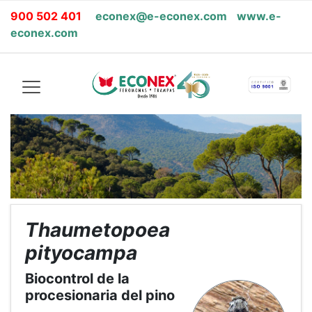
900 502 401
econex@e-econex.com
www.e-
econex.com
Thaumetopoea
pityocampa
Biocontrol de la
procesionaria del pino